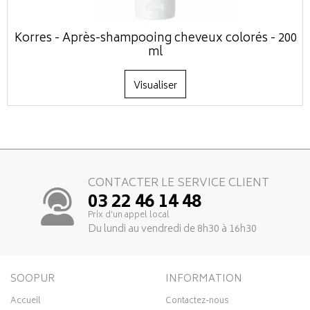
Korres - Après-shampooing cheveux colorés - 200
ml
Visualiser
CONTACTER LE SERVICE CLIENT
03 22 46 14 48
Prix d’un appel local
Du lundi au vendredi de 8h30 à 16h30
SOOPUR
INFORMATION
Accueil
Contactez-nous