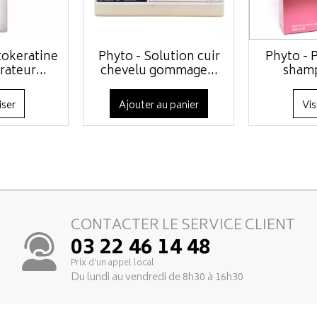
tokeratine
Phyto - Solution cuir
Phyto - 
rateur...
chevelu gommage...
shamp
iser
Ajouter au panier
Vis
CONTACTER LE SERVICE CLIENT
03 22 46 14 48
Prix d’un appel local
Du lundi au vendredi de 8h30 à 16h30