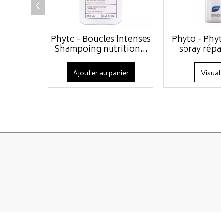
Phyto - Boucles intenses
Phyto - Phy
Shampoing nutrition...
spray répa
Ajouter au panier
Visual