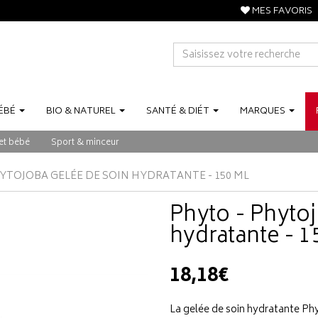
MES FAVORIS
ÉBÉ
BIO
&
NATUREL
SANTÉ
&
DIÉT
MARQUES
et bébé
Sport & minceur
YTOJOBA GELÉE DE SOIN HYDRATANTE - 150 ML
Phyto - Phytoj
hydratante - 1
18,18€
La gelée de soin hydratante Ph