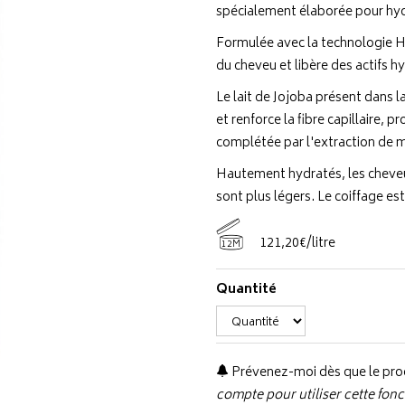
spécialement élaborée pour hyd
Formulée avec la technologie Hy
du cheveu et libère des actifs hy
Le lait de Jojoba présent dans l
et renforce la fibre capillaire, 
complétée par l'extraction de 
Hautement hydratés, les cheveux
sont plus légers. Le coiffage est f
121
,
20
€
/
litre
12M
Quantité
Prévenez-moi dès que le prod
compte pour utiliser cette fonc