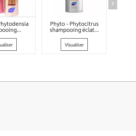
Phytodensia
Phyto - Phytocitrus
Phyto -
ooing...
shampooing éclat...
de jour
ualiser
Visualiser