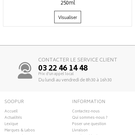
250ml
Visualiser
CONTACTER LE SERVICE CLIENT
03 22 46 14 48
Prix d’un appel local
Du lundi au vendredi de 8h30 à 16h30
SOOPUR
INFORMATION
Accueil
Contactez-nous
Actualités
Qui sommes-nous ?
Lexique
Poser une question
Marques & Labos
Livraison