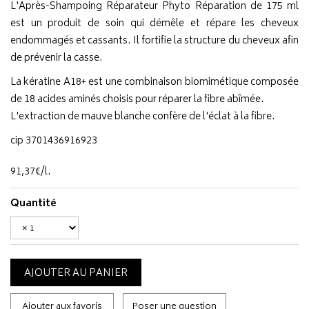
L'Après-Shampoing Réparateur Phyto Réparation de 175 ml
est un produit de soin qui démêle et répare les cheveux
endommagés et cassants. Il fortifie la structure du cheveux afin
de prévenir la casse.
La kératine A18+ est une combinaison biomimétique composée
de 18 acides aminés choisis pour réparer la fibre abîmée.
L'extraction de mauve blanche confère de l'éclat à la fibre.
cip 3701436916923
91
,
37
€
/
l.
Quantité
AJOUTER AU PANIER
Ajouter aux favoris
Poser une question