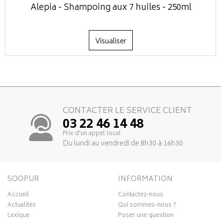
Alepia - Shampoing aux 7 huiles - 250ml
Visualiser
CONTACTER LE SERVICE CLIENT
03 22 46 14 48
Prix d’un appel local
Du lundi au vendredi de 8h30 à 16h30
SOOPUR
INFORMATION
Accueil
Contactez-nous
Actualités
Qui sommes-nous ?
Lexique
Poser une question