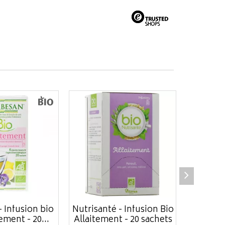
 Infusion bio
Nutrisanté - Infusion Bio
Vita
ement - 20...
Allaitement - 20 sachets
Allait