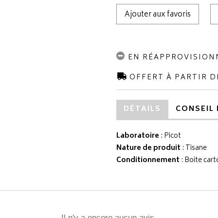
Ajouter aux favoris
EN RÉAPPROVISIO
OFFERT À PARTIR D
DÉTAILS
CONSEIL 
Laboratoire
:
Picot
Nature de produit
: Tisane
Conditionnement
: Boite car
Il n'y a encore aucun avis.