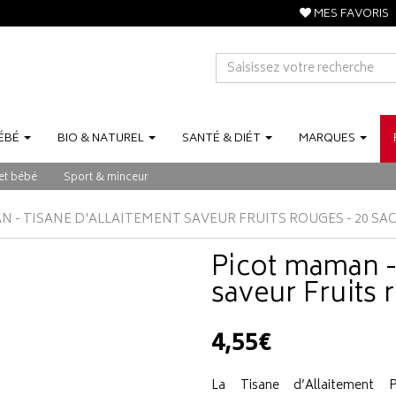
MES FAVORIS
ÉBÉ
BIO
&
NATUREL
SANTÉ
&
DIÉT
MARQUES
et bébé
Sport & minceur
 - TISANE D'ALLAITEMENT SAVEUR FRUITS ROUGES - 20 SA
Picot maman - 
saveur Fruits 
4,55€
La Tisane d’Allaitement