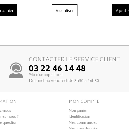
 panier
Visualiser
Ajoute
CONTACTER LE SERVICE CLIENT
03 22 46 14 48
Prix d’un appel local
Du lundi au vendredi de 8h30 à 16h30
MATION
MON COMPTE
z-nous
Mon panier
mes-nous ?
Identification
e question
Mes commandes