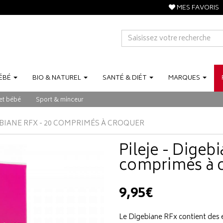
MES FAVORIS
ÉBÉ
BIO
&
NATUREL
SANTÉ
&
DIÉT
MARQUES
et bébé
Sport & minceur
GEBIANE RFX - 20 COMPRIMÉS À CROQUER
Pileje - Digeb
comprimés à 
9,95€
Le Digebiane RFx contient des ex