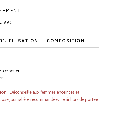
NNEMENT
E 89€
D’UTILISATION
COMPOSITION
 à croquer
on
tion
: Déconseillé aux femmes enceintes et
 dose journalière recommandée, Tenir hors de portée