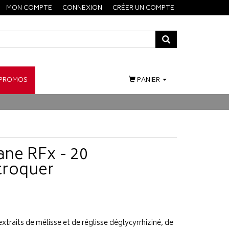
MON COMPTE
CONNEXION
CRÉER UN COMPTE
PROMOS
PANIER
iane RFx - 20
croquer
traits de mélisse et de réglisse déglycyrrhiziné, de