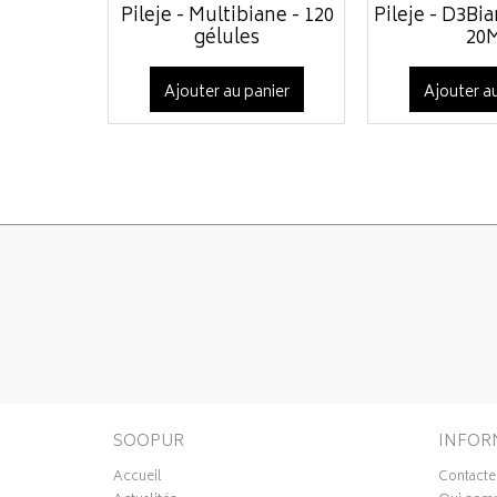
Pileje - Multibiane - 120
Pileje - D3Bi
gélules
20M
Ajouter au panier
Ajouter au
SOOPUR
INFOR
Accueil
Contacte