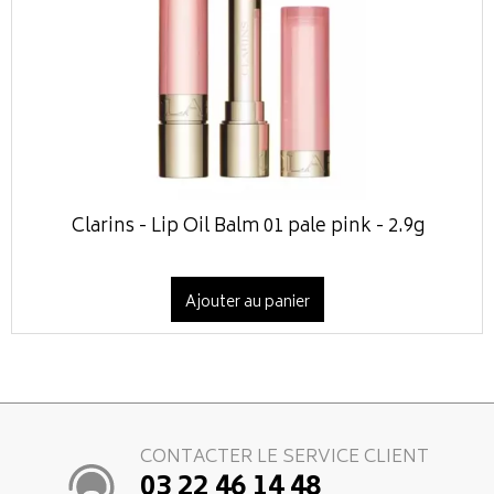
Clarins - Lip Oil Balm 01 pale pink - 2.9g
Ajouter au panier
CONTACTER LE SERVICE CLIENT
03 22 46 14 48