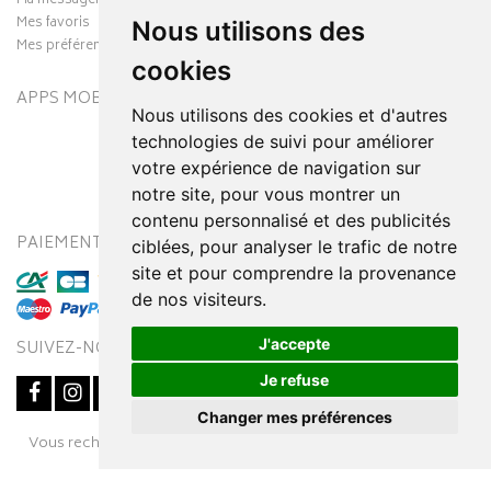
Ma messagerie
Mes favoris
Nous utilisons des
Mes préférences Cookies
cookies
APPS MOBILES
Nous utilisons des cookies et d'autres
technologies de suivi pour améliorer
votre expérience de navigation sur
notre site, pour vous montrer un
contenu personnalisé et des publicités
PAIEMENT SÉCURISÉ
MODES DE LIVRAISON
ciblées, pour analyser le trafic de notre
site et pour comprendre la provenance
de nos visiteurs.
J'accepte
SUIVEZ-NOUS SUR
Je refuse
Changer mes préférences
Posez une question
Vous recherchez un médicament ? Découvrez la pharmacie en
à votre conseiller
ligne Pharmaleo.fr
© 2016-2026
SOOPUR
– Tous droits réservés
–
Apotekisto,