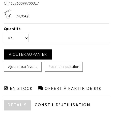
CIP : 3760099700317
74
,
95
€
/
l.
6M
Quantité
AJOUTER AU PANIER
Ajouter aux favoris
Poser une question
EN STOCK
OFFERT À PARTIR DE 89€
DÉTAILS
CONSEIL D’UTILISATION