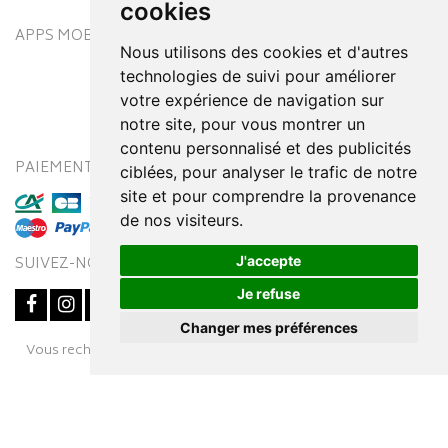
cookies
APPS MOBILES
Nous utilisons des cookies et d'autres
technologies de suivi pour améliorer
votre expérience de navigation sur
notre site, pour vous montrer un
contenu personnalisé et des publicités
PAIEMENT SÉCURISÉ
MODES DE LIVRAISON
ciblées, pour analyser le trafic de notre
site et pour comprendre la provenance
de nos visiteurs.
J'accepte
SUIVEZ-NOUS SUR
Je refuse
Changer mes préférences
Posez une question
Vous recherchez un médicament ? Découvrez la pharmacie en
à votre conseiller
ligne Pharmaleo.fr
© 2016-2026
SOOPUR
– Tous droits réservés
–
Apotekisto,
parapharmacie en ligne