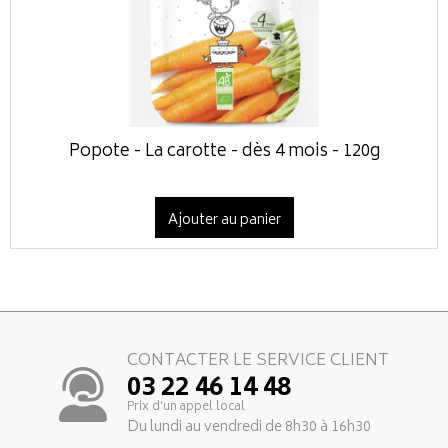
Popote - La carotte - dès 4 mois - 120g
Ajouter au panier
CONTACTER LE SERVICE CLIENT
03 22 46 14 48
Prix d’un appel local
Du lundi au vendredi de 8h30 à 16h30