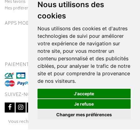
Mes favoris
Nous utilisons des
Mes préférences Cookies
cookies
APPS MOBILES
Nous utilisons des cookies et d'autres
technologies de suivi pour améliorer
votre expérience de navigation sur
notre site, pour vous montrer un
contenu personnalisé et des publicités
PAIEMENT SÉCURISÉ
MODES DE LIVRAISON
ciblées, pour analyser le trafic de notre
site et pour comprendre la provenance
de nos visiteurs.
J'accepte
SUIVEZ-NOUS SUR
Je refuse
Changer mes préférences
Posez une question
Vous recherchez un médicament ? Découvrez la pharmacie en
à votre conseiller
ligne Pharmaleo.fr
© 2016-2026
SOOPUR
– Tous droits réservés
–
Apotekisto,