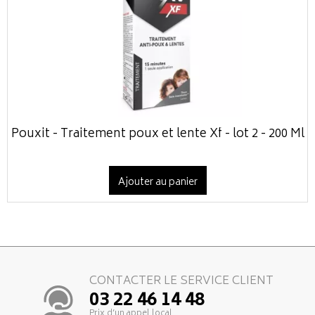
Pouxit - Traitement poux et lente Xf - lot 2 - 200 Ml
Ajouter au panier
CONTACTER LE SERVICE CLIENT
03 22 46 14 48
Prix d’un appel local