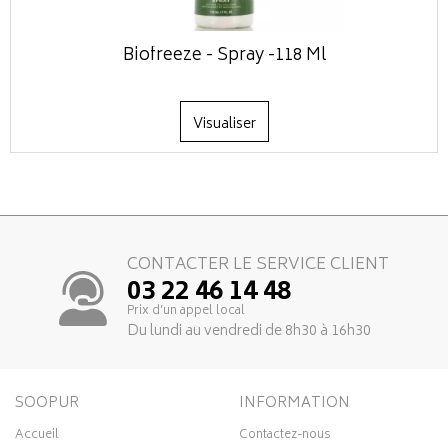
Biofreeze - Spray -118 Ml
Visualiser
CONTACTER LE SERVICE CLIENT
03 22 46 14 48
Prix d’un appel local
Du lundi au vendredi de 8h30 à 16h30
SOOPUR
INFORMATION
Accueil
Contactez-nous