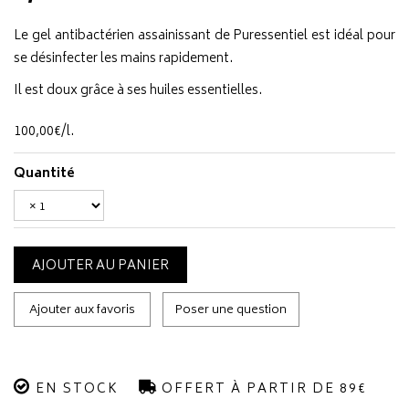
Le gel antibactérien assainissant de Puressentiel est idéal pour
se désinfecter les mains rapidement.
Il est doux grâce à ses huiles essentielles.
100
,
00
€
/
l.
Quantité
AJOUTER AU PANIER
Ajouter aux favoris
Poser une question
EN STOCK
OFFERT À PARTIR DE 89€