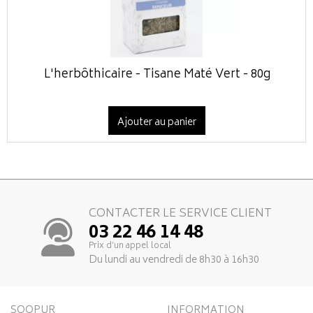
L'herbôthicaire - Tisane Maté Vert - 80g
Ajouter au panier
CONTACTER LE SERVICE CLIENT
03 22 46 14 48
Prix d’un appel local
Du lundi au vendredi de 8h30 à 16h30
SOOPUR
INFORMATION