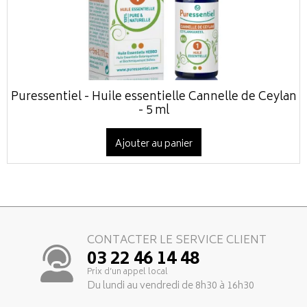
Puressentiel - Huile essentielle Cannelle de Ceylan
- 5 ml
Ajouter au panier
CONTACTER LE SERVICE CLIENT
03 22 46 14 48
Prix d’un appel local
Du lundi au vendredi de 8h30 à 16h30