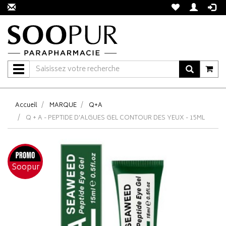
Navigation
Accueil
MARQUE
Q+A
Q + A - PEPTIDE D'ALGUES GEL CONTOUR DES YEUX - 15ML
Soopur