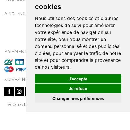
cookies
APPS MOBILES
Nous utilisons des cookies et d'autres
technologies de suivi pour améliorer
votre expérience de navigation sur
notre site, pour vous montrer un
contenu personnalisé et des publicités
PAIEMENT SÉCURISÉ
MODES DE LIVRAISON
ciblées, pour analyser le trafic de notre
site et pour comprendre la provenance
de nos visiteurs.
J'accepte
SUIVEZ-NOUS SUR
Je refuse
Changer mes préférences
Posez une question
Vous recherchez un médicament ? Découvrez la pharmacie en
à votre conseiller
ligne Pharmaleo.fr
© 2016-2026
SOOPUR
– Tous droits réservés
–
Apotekisto,
parapharmacie en ligne