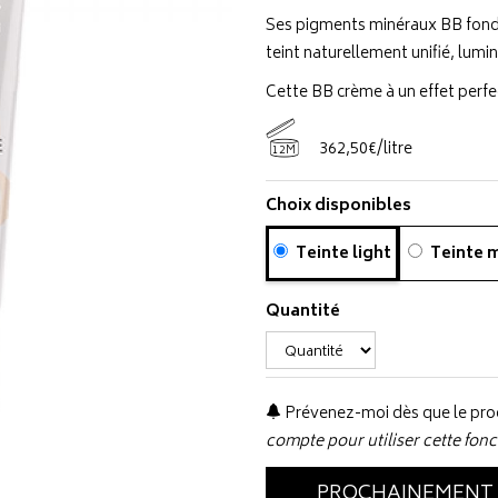
Ses pigments minéraux BB fonden
teint naturellement unifié, lumin
Cette BB crème à un effet perfe
362
,
50
€
/
litre
12M
Choix disponibles
Teinte light
Teinte 
Quantité
Prévenez-moi dès que le prod
compte pour utiliser cette fonc
PROCHAINEMENT