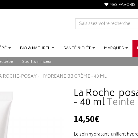
MES FAVORIS
ÉBÉ
BIO
&
NATUREL
SANTÉ
&
DIÉT
MARQUES
et bébé
Sport & minceur
A ROCHE-POSAY - HYDREANE BB CRÈME - 40 ML
La Roche-pos
- 40 ml
Teinte 
14,50€
Le soin hydratant-unifiant hydr