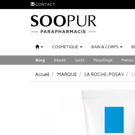
CONTACT
COSMÉTIQUE
BAIN
&
CORPS
B
Blog
Beauté
Santé
Maquillage
Maman 
Accueil
MARQUE
LA ROCHE-POSAY
L