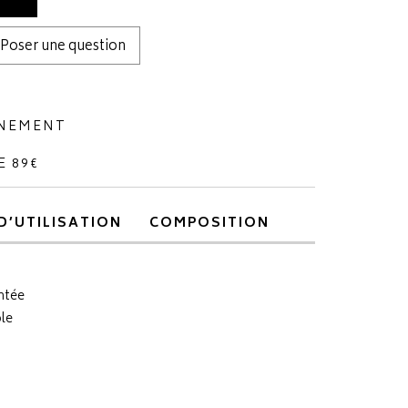
Poser une question
NNEMENT
E 89€
D’UTILISATION
COMPOSITION
ntée
le