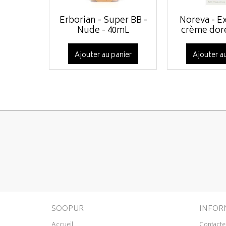
Erborian - Super BB -
Noreva - Ex
Nude - 40mL
crème doré
Ajouter au panier
Ajouter au
SOOPUR
INFOR
Accueil
Contacte