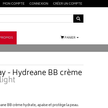
MON COMPTE
CONNEXION
CRÉER UN COMPTE
PROMOS
PANIER
ay - Hydreane BB crème
light
eane BB crème hydrate, apaise et protège la peau.