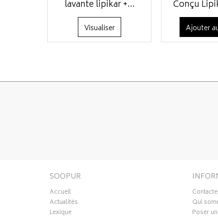
lavante lipikar +...
Conçu Lipik
Visualiser
Ajouter au
SOOPUR
INFOR
Accueil
Contacte
Actualités
Qui som
Lexique
Poser un