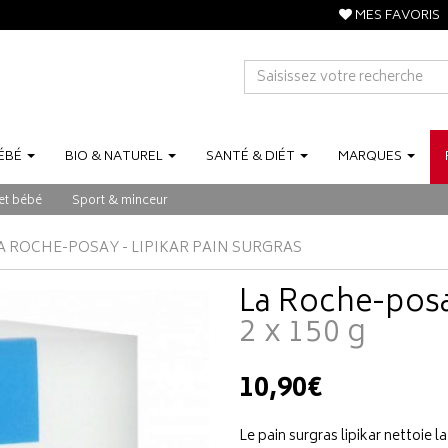
MES FAVORIS
ÉBÉ
BIO
&
NATUREL
SANTÉ
&
DIÉT
MARQUES
et bébé
Sport & minceur
A ROCHE-POSAY - LIPIKAR PAIN SURGRAS
La Roche-posay
2 x 150 g
10,90€
Le pain surgras lipikar nettoie l