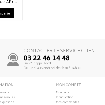
ar AP+...
 panier
CONTACTER LE SERVICE CLIENT
03 22 46 14 48
Prix d’un appel local
Du lundi au vendredi de 8h30 à 16h30
MATION
MON COMPTE
z-nous
Mon panier
mes-nous ?
Identification
e question
Mes commandes