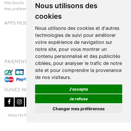
Mes favoris
Nous utilisons des
Mes préférences Cookies
cookies
APPS MOBILES
Nous utilisons des cookies et d'autres
technologies de suivi pour améliorer
votre expérience de navigation sur
notre site, pour vous montrer un
contenu personnalisé et des publicités
PAIEMENT SÉCURISÉ
MODES DE LIVRAISON
ciblées, pour analyser le trafic de notre
site et pour comprendre la provenance
de nos visiteurs.
J'accepte
SUIVEZ-NOUS SUR
Je refuse
Changer mes préférences
Posez une question
Vous recherchez un médicament ? Découvrez la pharmacie en
à votre conseiller
ligne Pharmaleo.fr
© 2016-2026
SOOPUR
– Tous droits réservés
–
Apotekisto,