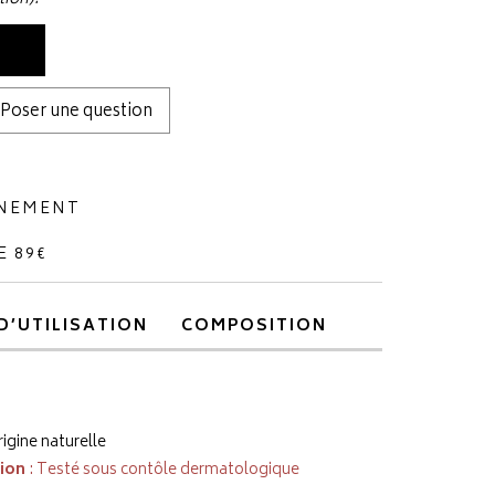
Poser une question
NNEMENT
E 89€
D’UTILISATION
COMPOSITION
rigine naturelle
tion
: Testé sous contôle dermatologique