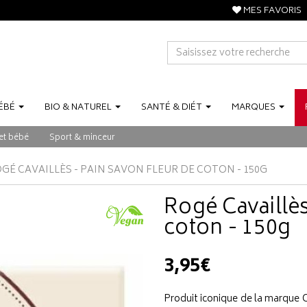
MES FAVORIS
ÉBÉ
BIO
&
NATUREL
SANTÉ
&
DIÉT
MARQUES
et bébé
Sport & minceur
GÉ CAVAILLÈS - PAIN SAVON FLEUR DE COTON - 150G
Rogé Cavaillès
coton - 150g
3,95€
Produit iconique de la marque 