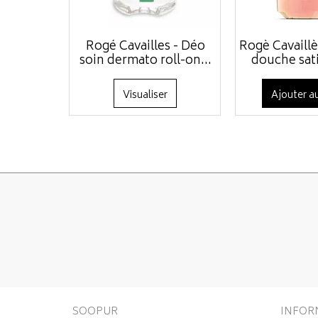
Rogé Cavailles - Déo
Rogè Cavaillè
soin dermato roll-on...
douche sati
Visualiser
Ajouter au
SOOPUR
INFOR