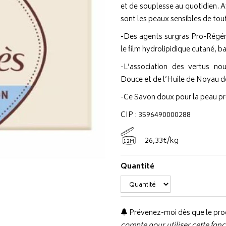
et de souplesse au quotidien. 
sont les peaux sensibles de toute
-Des agents surgras Pro-Régén
le film hydrolipidique cutané, ba
-L’association des vertus no
Douce et de l’Huile de Noyau 
-Ce Savon doux pour la peau pro
CIP : 3596490000288
26
,
33
€
/kg
12M
Quantité
Prévenez-moi dès que le prod
compte pour utiliser cette fonc