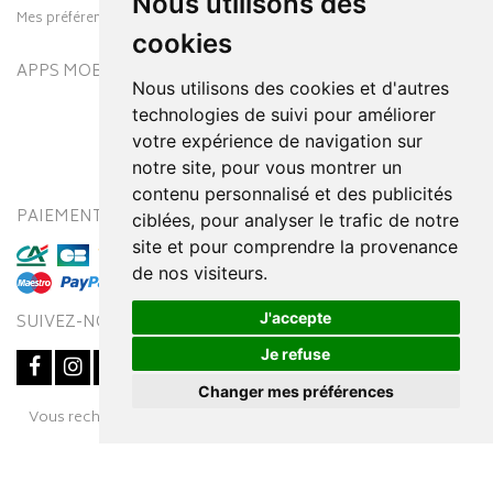
Nous utilisons des
Mes préférences Cookies
cookies
APPS MOBILES
Nous utilisons des cookies et d'autres
technologies de suivi pour améliorer
votre expérience de navigation sur
notre site, pour vous montrer un
contenu personnalisé et des publicités
PAIEMENT SÉCURISÉ
MODES DE LIVRAISON
ciblées, pour analyser le trafic de notre
site et pour comprendre la provenance
de nos visiteurs.
J'accepte
SUIVEZ-NOUS SUR
Je refuse
Changer mes préférences
Posez une question
Vous recherchez un médicament ? Découvrez la pharmacie en
à votre conseiller
ligne Pharmaleo.fr
© 2016-2026
SOOPUR
– Tous droits réservés
–
Apotekisto,
parapharmacie en ligne