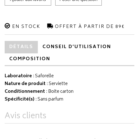
Ajouter aux favoris
Poser une question
EN STOCK
OFFERT À PARTIR DE 89€
DÉTAILS
CONSEIL D’UTILISATION
COMPOSITION
Laboratoire
:
Saforelle
Nature de produit
: Serviette
Conditionnement
: Boite carton
Spécificité(s)
: Sans parfum
Avis clients