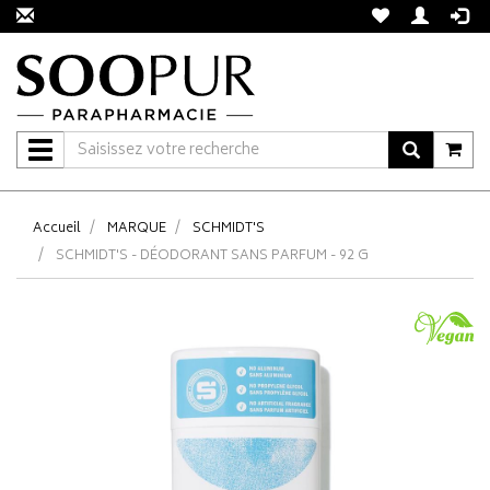
Navigation
Accueil
MARQUE
SCHMIDT'S
SCHMIDT'S - DÉODORANT SANS PARFUM - 92 G