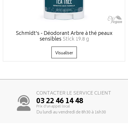
Schmidt's - Déodorant Arbre à thé peaux
sensibles
Stick 19.8 g
Visualiser
CONTACTER LE SERVICE CLIENT
03 22 46 14 48
Prix d’un appel local
Du lundi au vendredi de 8h30 à 16h30