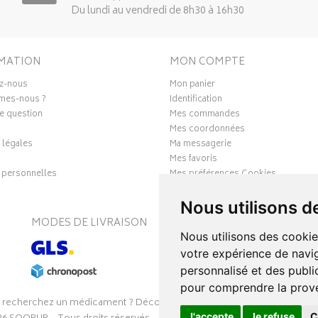
Du lundi au vendredi de 8h30 à 16h30
MATION
MON COMPTE
z-nous
Mon panier
mes-nous ?
Identification
e question
Mes commandes
Mes coordonnées
 légales
Ma messagerie
Mes favoris
personnelles
Mes préférences Cookies
Nous utilisons d
MODES DE LIVRAISON
S
Nous utilisons des cookie
votre expérience de navig
personnalisé et des public
pour comprendre la prove
 recherchez un médicament ? Découvrez la pharmacie en ligne Pharmal
J'accepte
Je refuse
C