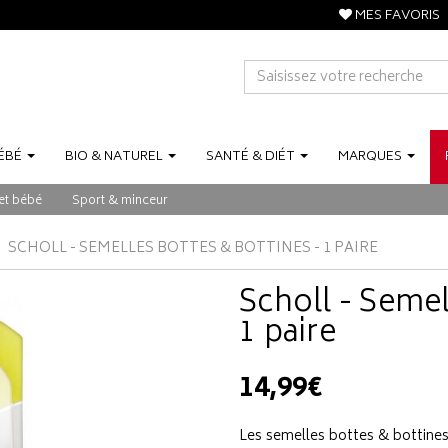
MES FAVORIS
ÉBÉ
BIO
&
NATUREL
SANTÉ
&
DIÉT
MARQUES
et bébé
Sport & minceur
SCHOLL - SEMELLES BOTTES & BOTTINES - 1 PAIRE
Scholl - Semel
1 paire
14,99€
Les semelles bottes & bottines