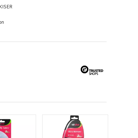
KISER
on