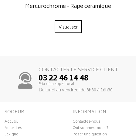
Mercurochrome - Râpe céramique
Visualiser
CONTACTER LE SERVICE CLIENT
03 22 46 14 48
Prix d’un appel local
Du lundi au vendredi de 8h30 à 16h30
SOOPUR
INFORMATION
Accueil
Contactez-nous
Actualités
Qui sommes-nous ?
Lexique
Poser une question