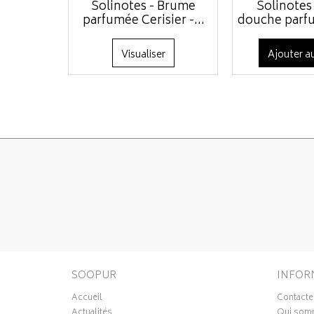
Solinotes - Brume
Solinotes
parfumée Cerisier -...
douche parfum
Visualiser
Ajouter au
SOOPUR
INFOR
Accueil
Contacte
Actualités
Qui som