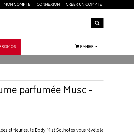
MON COMPTE
CONNEXION
CRÉER UN COMPTE
PROMOS
PANIER
rume parfumée Musc -
ées et fleuries, le Body Mist Solinotes vous révèle la