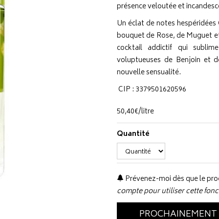
présence veloutée et incandes
Un éclat de notes hespéridées 
bouquet de Rose, de Muguet et 
cocktail addictif qui subli
voluptueuses de Benjoin et d
nouvelle sensualité.
CIP : 3379501620596
50
,
40
€
/
litre
Quantité
Prévenez-moi dès que le prod
compte pour utiliser cette fonc
PROCHAINEMENT