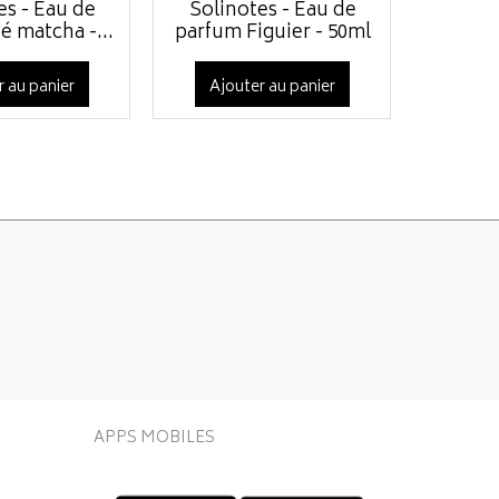
es - Eau de
Solinotes - Eau de
Solin
é matcha -...
parfum Figuier - 50ml
parfum
r au panier
Ajouter au panier
Ajo
APPS MOBILES