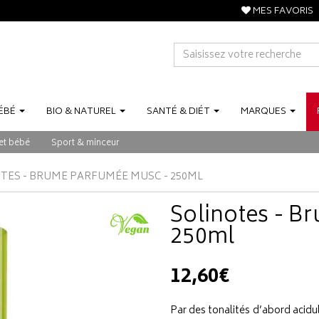
MES FAVORIS
ÉBÉ
BIO
&
NATUREL
SANTÉ
&
DIÉT
MARQUES
et bébé
Sport & minceur
TES - BRUME PARFUMÉE MUSC - 250ML
Solinotes - B
250ml
12,60€
Par des tonalités d’abord acidul