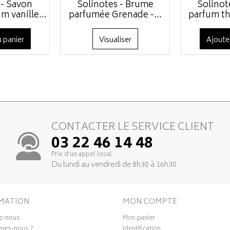
 - Savon
Solinotes - Brume
Solinot
 vanille...
parfumée Grenade -...
parfum th
 panier
Visualiser
Ajoute
CONTACTER LE SERVICE CLIENT
03 22 46 14 48
Prix d’un appel local
Du lundi au vendredi de 8h30 à 16h30
MATION
MON COMPTE
z-nous
Mon panier
mes-nous ?
Identification