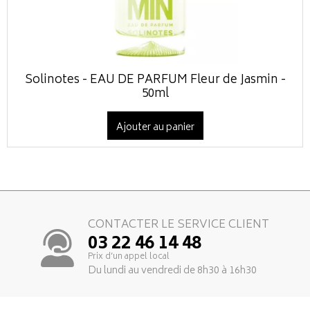
Solinotes - EAU DE PARFUM Fleur de Jasmin -
50ml
Ajouter au panier
CONTACTER LE SERVICE CLIENT
03 22 46 14 48
Prix d’un appel local
Du lundi au vendredi de 8h30 à 16h30