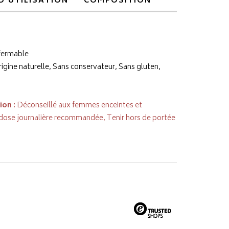
D’UTILISATION
COMPOSITION
fermable
rigine naturelle, Sans conservateur, Sans gluten,
tion
: Déconseillé aux femmes enceintes et
 dose journalière recommandée, Tenir hors de portée