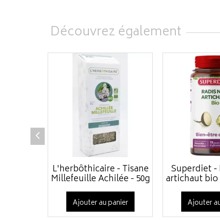
Découvrez également
L'herbôthicaire - Tisane
Superdiet - 
Millefeuille Achilée - 50g
artichaut bio 
Ajouter au panier
Ajouter au