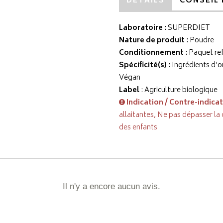
DÉTAILS
CONSEIL 
Laboratoire
:
SUPERDIET
Nature de produit
: Poudre
Conditionnement
: Paquet re
Spécificité(s)
: Ingrédients d'o
Végan
Label
: Agriculture biologique
Indication / Contre-indica
allaitantes, Ne pas dépasser la
des enfants
Il n'y a encore aucun avis.