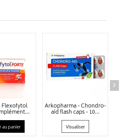
 Flexofytol
Arkopharma - Chondro-
G
mplément...
aid flash caps - 10...
Chondr
r au panier
Visualiser