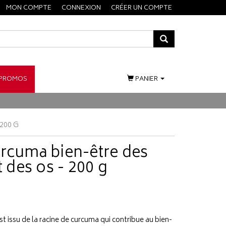
MON COMPTE
CONNEXION
CRÉER UN COMPTE
PROMOS
PANIER
200 G
urcuma bien-être des
t des os - 200 g
 issu de la racine de curcuma qui contribue au bien-