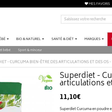
MES FAVORIS
ÉBÉ
BIO
&
NATUREL
SANTÉ
&
DIÉT
MARQUES
et bébé
Sport & minceur
IET - CURCUMA BIEN-ÊTRE DES ARTICULATIONS ET DES OS - 
Superdiet - C
articulations e
11,10€
Superdiet Curcuma en poudre est