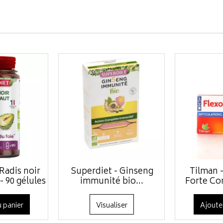
Radis noir
Superdiet - Ginseng
Tilman -
- 90 gélules
immunité bio...
Forte Co
 panier
Visualiser
Ajoute