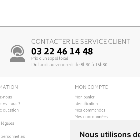
CONTACTER LE SERVICE CLIENT
03 22 46 14 48
Prix d’un appel local
Du lundi au vendredi de 8h30 à 16h30
MATION
MON COMPTE
z-nous
Mon panier
mes-nous ?
Identification
e question
Mes commandes
Mes coordonnées
 légales
Ma messagerie
Mes favoris
Nous utilisons d
personnelles
Mes préférences Cookies