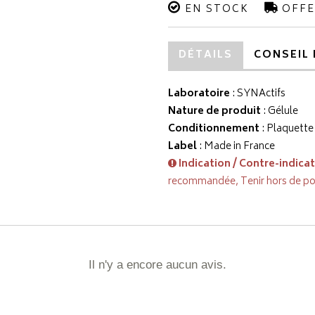
EN STOCK
OFFE
DÉTAILS
CONSEIL 
Laboratoire
:
SYNActifs
Nature de produit
: Gélule
Conditionnement
: Plaquett
Label
: Made in France
Indication / Contre-indica
recommandée, Tenir hors de po
Il n'y a encore aucun avis.