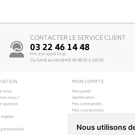
CONTACTER LE SERVICE CLIENT
03 22 46 14 48
Prix d’un appel local
Du lundi au vendredi de 8h30 à 16h30
MATION
MON COMPTE
z-nous
Mon panier
mes-nous ?
Identification
e question
Mes commandes
Mes coordonnées
 légales
Ma messagerie
Mes favoris
Nous utilisons d
personnelles
Mes préférences Cookies