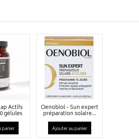
Cap Actifs
Oenobiol - Sun expert
0 gélules
préparation solaire...
 panier
Ajouter au panier