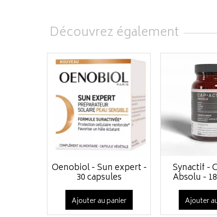
Découvrez également
Oenobiol - Sun expert -
Synactif - 
30 capsules
Absolu - 18
Ajouter au panier
Ajouter au