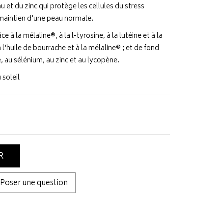
 et du zinc qui protège les cellules du stress
 maintien d'une peau normale.
 à la mélaline®, à la l-tyrosine, à la lutéine et à la
l'huile de bourrache et à la mélaline® ; et de fond
e, au sélénium, au zinc et au lycopène.
 soleil
R
Poser une question