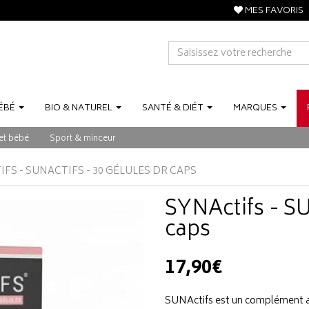
MES FAVORIS
ÉBÉ
BIO
&
NATUREL
SANTÉ
&
DIÉT
MARQUES
et bébé
Sport & minceur
FS - SUNACTIFS - 30 GÉLULES DR CAPS
SYNActifs - SU
caps
17,90€
SUNActifs est un complément ali