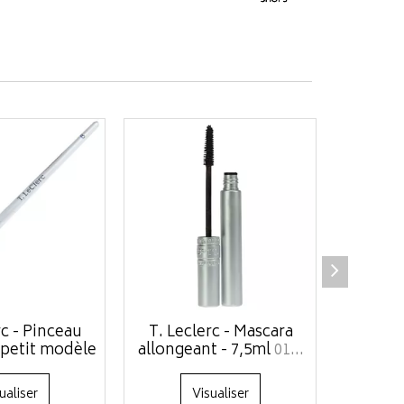
rc - Pinceau
T. Leclerc - Mascara
T. Lec
 petit modèle
allongeant - 7,5ml
01...
lèvres t
ualiser
Visualiser
Ajo