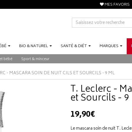
MES FAVORIS
ÉBÉ
BIO
&
NATUREL
SANTÉ
&
DIÉT
MARQUES
et bébé
Sport & minceur
ERC - MASCARA SOIN DE NUIT CILS ET SOURCILS - 9 ML
T. Leclerc - M
et Sourcils - 9
19,90€
Le mascara soin de nuit T. Lecler