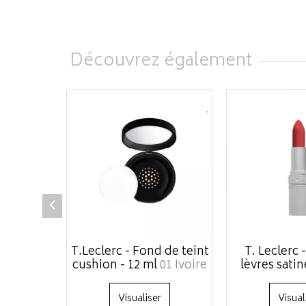
Découvrez également
T.Leclerc - Fond de teint
T. Leclerc 
cushion - 12 ml
01 Ivoire
lèvres satin
Visualiser
Visual