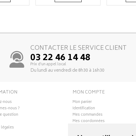
CONTACTER LE SERVICE CLIENT
03 22 46 14 48
Prix d’un appel local
Du lundi au vendredi de 8h30 à 16h30
MATION
MON COMPTE
z-nous
Mon panier
mes-nous ?
Identification
e question
Mes commandes
Mes coordonnées
 légales
Ma messagerie
Mes favoris