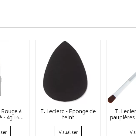
- Rouge à
T. Leclerc - Eponge de
T. Lecle
é - 4g
16...
teint
paupières
iser
Visualiser
Vis