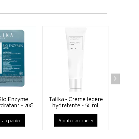
 Bio Enzyme
Talika - Crème légère
Talika
dratant - 20G
hydratante - 50 mL
Masque 
r au panier
Ajouter au panier
Ajo