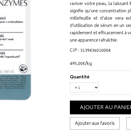
raviver votre peau, la laissant 
signifie qu'une concentration 
millefeuille et d'aloe vera 
d'utilisation de sérum en un s
rapidement et efficacement à vo
une apparence rafraîchie.
CIP : 3139436010004
495
,
00
€
/kg
Quantité
AJOUTER AU PANIE
Ajouter aux favoris