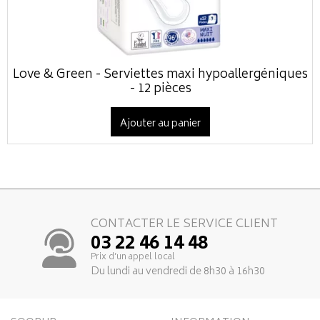
Love & Green - Serviettes maxi hypoallergéniques
- 12 pièces
Ajouter au panier
CONTACTER LE SERVICE CLIENT
03 22 46 14 48
Prix d’un appel local
Du lundi au vendredi de 8h30 à 16h30