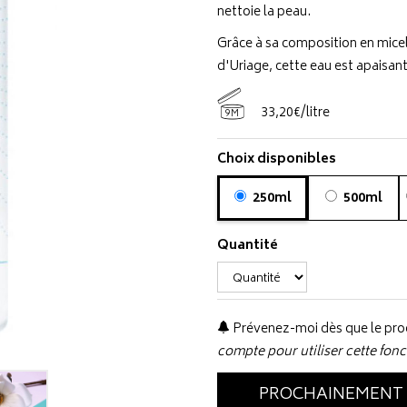
nettoie la peau.
Grâce à sa composition en mice
d'Uriage, cette eau est apaisant
33
,
20
€
/
litre
9M
Choix disponibles
250ml
500ml
Quantité
Prévenez-moi dès que le prod
compte pour utiliser cette fonc
PROCHAINEMENT