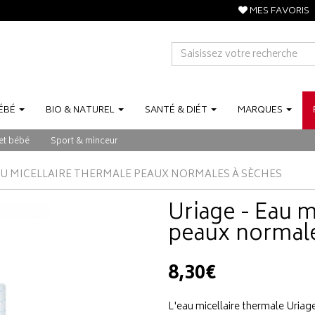
MES FAVORIS
ÉBÉ
BIO
&
NATUREL
SANTÉ
&
DIÉT
MARQUES
et bébé
Sport & minceur
EAU MICELLAIRE THERMALE PEAUX NORMALES À SÈCHES
Uriage - Eau m
peaux normale
8,30€
L'eau micellaire thermale Uria