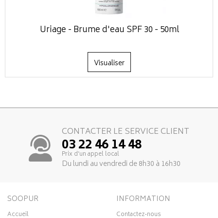
Uriage - Brume d'eau SPF 30 - 50ml
Visualiser
CONTACTER LE SERVICE CLIENT
03 22 46 14 48
Prix d’un appel local
Du lundi au vendredi de 8h30 à 16h30
SOOPUR
INFORMATION
Accueil
Contactez-nous