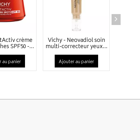
ftActiv crème
Vichy - Neovadiol soin
Solaray
hes SPF50 -...
multi-correcteur yeux...
100
r au panier
Ajouter au panier
Ajo