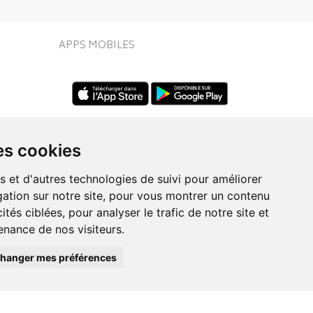
APPS MOBILES
es cookies
s et d'autres technologies de suivi pour améliorer
ation sur notre site, pour vous montrer un contenu
UIVEZ-NOUS SUR
ités ciblées, pour analyser le trafic de notre site et
nance de nos visiteurs.
hanger mes préférences
Posez une question
eo.fr
à votre conseiller
ie en ligne