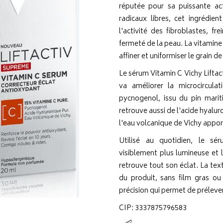
réputée pour sa puissante act
radicaux libres, cet ingrédie
l'activité des fibroblastes, fr
fermeté de la peau. La vitamin
affiner et uniformiser le grain d
Le sérum Vitamin C Vichy Liftac
va améliorer la microcircula
pycnogenol, issu du pin mariti
retrouve aussi de l'acide hyaluro
l'eau volcanique de Vichy apport
Utilisé au quotidien, le s
visiblement plus lumineuse et l
retrouve tout son éclat. La tex
du produit, sans film gras ou
précision qui permet de prélever
CIP: 3337875796583