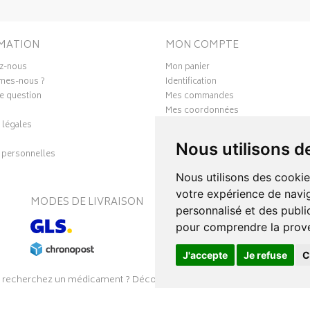
MATION
MON COMPTE
z-nous
Mon panier
mes-nous ?
Identification
e question
Mes commandes
Mes coordonnées
 légales
Ma messagerie
Mes favoris
Nous utilisons d
personnelles
Mes préférences Cookies
Nous utilisons des cookie
votre expérience de navig
MODES DE LIVRAISON
S
personnalisé et des public
pour comprendre la prove
J'accepte
Je refuse
C
 recherchez un médicament ? Découvrez la pharmacie en ligne Pharmal
26
SOOPUR
– Tous droits réservés
–
intimitoo
–
Apotekisto, parapharmac