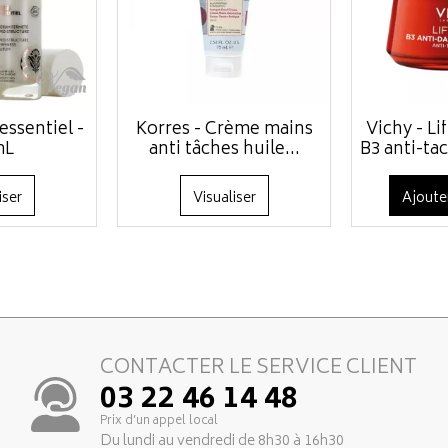
 essentiel -
Korres - Crème mains
Vichy - Li
mL
anti tâches huile...
B3 anti-tac
iser
Visualiser
Ajoute
CONTACTER LE SERVICE CLIENT
03 22 46 14 48
Prix d’un appel local
Du lundi au vendredi de 8h30 à 16h30