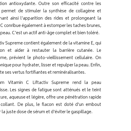
ion antioxydante. Outre son efficacité contre les
nt permet de stimuler la synthèse de collagène et
einant ainsi l'apparition des rides et prolongeant la
e C conribue également à estomper les taches brunes,
e peau. C'est un actif anti-âge complet et bien toléré.
tiv Supreme contient également de la vitamine E, qui
tion et aider à restauter la barrière cutanée. Le
me, prévient le photo-vieillissement cellulaire. On
nique pour hydrater, lisser et repulper la peau. Enfin,
e ses vertus fortifiantes et reminéralisantes.
érum Vitamin C Liftactiv Supreme rend la peau
isse. Les signes de fatigue sont atténués et le teint
ture, aqueuse et légère, offre une pénétration rapide
 collant. De plus, le flacon est doté d'un embout
 la juste dose de sérum et d'éviter le gaspillage.