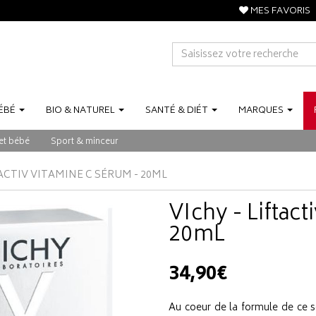
MES FAVORIS
ÉBÉ
BIO
&
NATUREL
SANTÉ
&
DIÉT
MARQUES
et bébé
Sport & minceur
TACTIV VITAMINE C SÉRUM - 20ML
VIchy - Liftac
20mL
34,90€
Au coeur de la formule de ce 