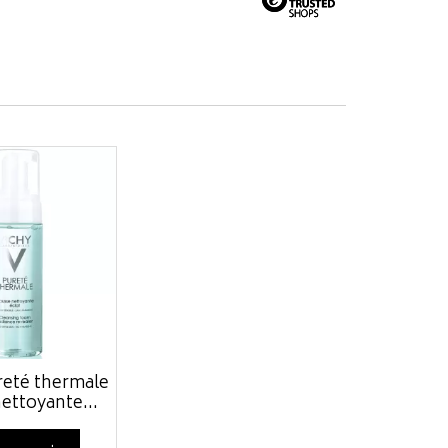
reté thermale
ettoyante...