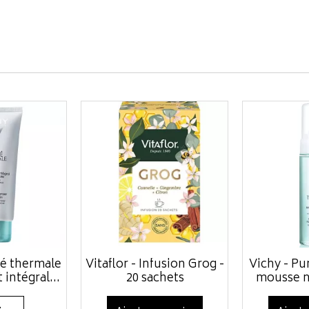
té thermale
Vitaflor - Infusion Grog -
Vichy - Pu
intégral...
20 sachets
mousse n