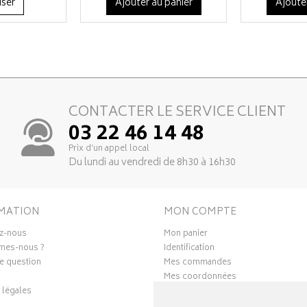
iser
Ajouter au panier
Ajoute
CONTACTER LE SERVICE CLIENT
03 22 46 14 48
Prix d’un appel local
Du lundi au vendredi de 8h30 à 16h30
MATION
MON COMPTE
z-nous
Mon panier
mes-nous ?
Identification
e question
Mes commandes
Mes coordonnées
 légales
Ma messagerie
Mes favoris