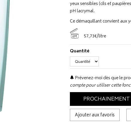
yeux sensibles (cils et paupières
pH lacrymal.
Ce démaquillant convient aux ye
57
,
73
€
/
litre
6M
Quantité
Prévenez-moi dès que le prod
compte pour utiliser cette fonc
PROCHAINEMENT
Ajouter aux favoris