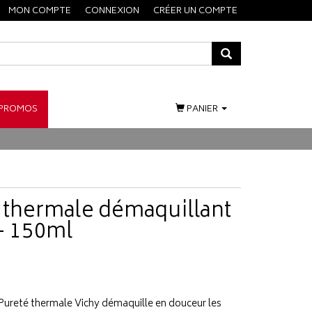
MON COMPTE
CONNEXION
CRÉER UN COMPTE
PROMOS
PANIER
é thermale démaquillant
- 150ml
Pureté thermale Vichy démaquille en douceur les