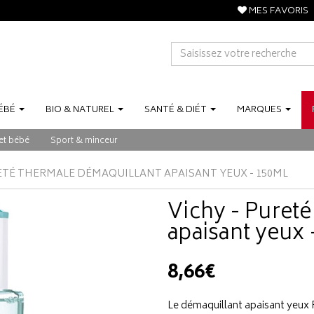
MES FAVORIS
ÉBÉ
BIO
&
NATUREL
SANTÉ
&
DIÉT
MARQUES
et bébé
Sport & minceur
RETÉ THERMALE DÉMAQUILLANT APAISANT YEUX - 150ML
Vichy - Puret
apaisant yeux 
8,66€
Le démaquillant apaisant yeux 