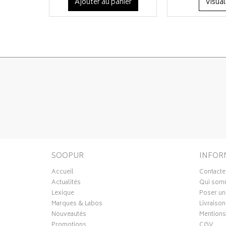
Ajouter au panier
Visual
SOOPUR
INFOR
Accueil
Contacte
Actualités
Qui som
Lexique
Poser un
Marques & Labos
Livraison
Nouveautés
Mentions
Promotions
CGV