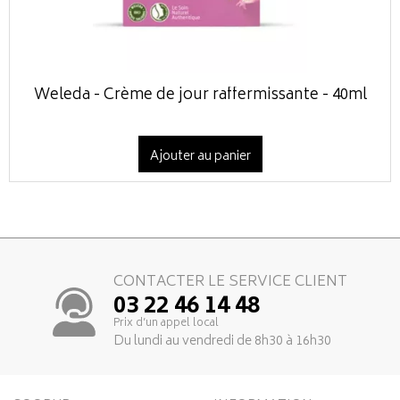
Weleda - Crème de jour raffermissante - 40ml
Ajouter au panier
CONTACTER LE SERVICE CLIENT
03 22 46 14 48
Prix d’un appel local
Du lundi au vendredi de 8h30 à 16h30