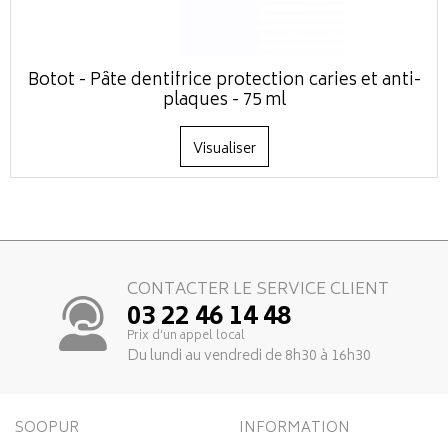
Botot - Pâte dentifrice protection caries et anti-
plaques - 75 ml
Visualiser
CONTACTER LE SERVICE CLIENT
03 22 46 14 48
Prix d’un appel local
Du lundi au vendredi de 8h30 à 16h30
SOOPUR
INFORMATION