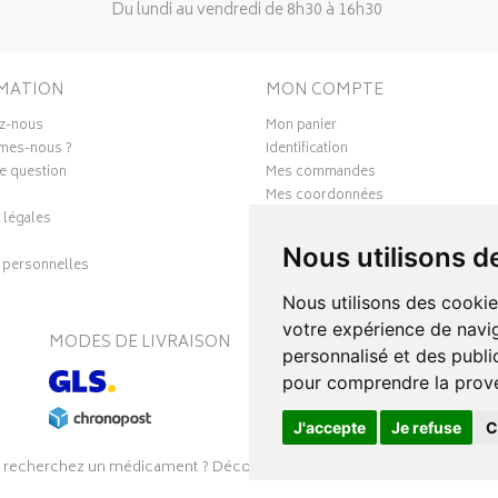
Du lundi au vendredi de 8h30 à 16h30
MATION
MON COMPTE
z-nous
Mon panier
mes-nous ?
Identification
e question
Mes commandes
Mes coordonnées
 légales
Ma messagerie
Mes favoris
Nous utilisons d
personnelles
Mes préférences Cookies
Nous utilisons des cookie
votre expérience de navig
MODES DE LIVRAISON
S
personnalisé et des public
pour comprendre la prove
J'accepte
Je refuse
C
 recherchez un médicament ? Découvrez la pharmacie en ligne Pharmal
26
SOOPUR
– Tous droits réservés
–
intimitoo
–
Apotekisto, parapharmac