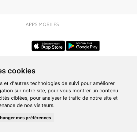
APPS MOBILES
es cookies
s et d'autres technologies de suivi pour améliorer
ation sur notre site, pour vous montrer un contenu
UIVEZ-NOUS SUR
ités ciblées, pour analyser le trafic de notre site et
nance de nos visiteurs.
hanger mes préférences
Posez une question
eo.fr
à votre conseiller
ie en ligne