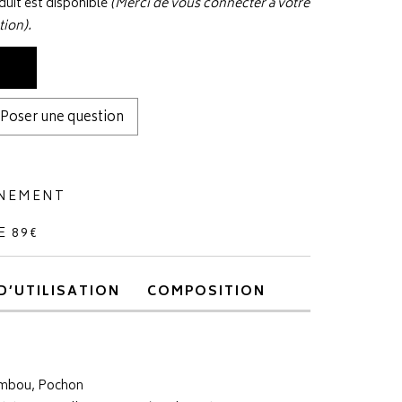
uit est disponible
(Merci de vous connecter à votre
tion).
Poser une question
NNEMENT
E 89€
D’UTILISATION
COMPOSITION
ambou, Pochon