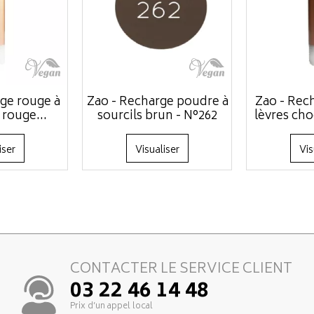
ge rouge à
Zao - Recharge poudre à
Zao - Rec
 rouge...
sourcils brun - N°262
lèvres cho
iser
Visualiser
Vis
CONTACTER LE SERVICE CLIENT
03 22 46 14 48
Prix d’un appel local