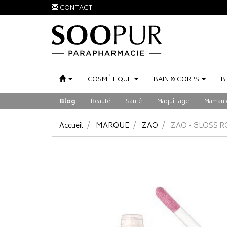
CONTACT
COSMÉTIQUE
BAIN
&
CORPS
B
Blog
Beauté
Santé
Maquillage
Maman 
Accueil
MARQUE
ZAO
ZAO - GLOSS R