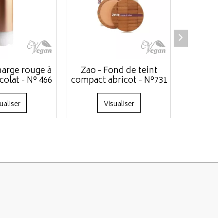
harge rouge à
Zao - Fond de teint
Zao - 
colat - N° 466
compact abricot - N°731
cuite mi
ualiser
Visualiser