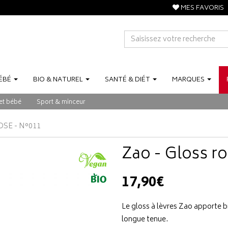
MES FAVORIS
ÉBÉ
BIO
&
NATUREL
SANTÉ
&
DIÉT
MARQUES
et bébé
Sport & minceur
OSE - N°011
Zao - Gloss ro
17,90€
Le gloss à lèvres Zao apporte br
longue tenue.