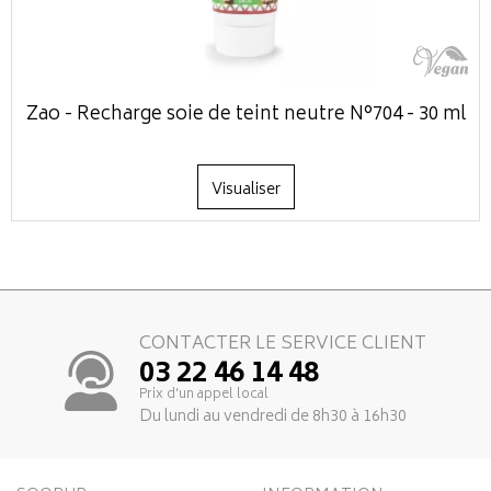
Zao - Recharge soie de teint neutre N°704 - 30 ml
Visualiser
CONTACTER LE SERVICE CLIENT
03 22 46 14 48
Prix d’un appel local
Du lundi au vendredi de 8h30 à 16h30