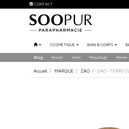
CONTACT
COSMÉTIQUE
BAIN
&
CORPS
B
Blog
Beauté
Santé
Maquillage
Maman 
Accueil
MARQUE
ZAO
ZAO - TERRE C