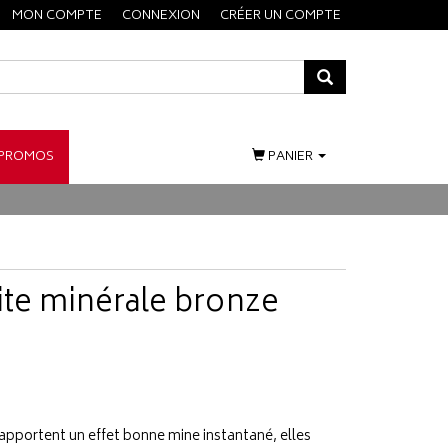
MON COMPTE
CONNEXION
CRÉER UN COMPTE
PROMOS
PANIER
ite minérale bronze
 apportent un effet bonne mine instantané, elles