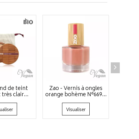
nd de teint
Zao - Vernis à ongles
Zao - E
rès clair...
orange bohème N°669...
pr
ualiser
Visualiser