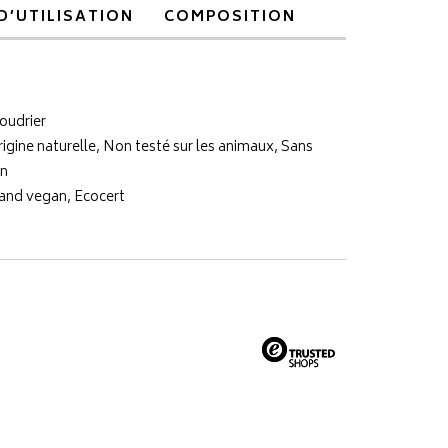
D’UTILISATION
COMPOSITION
oudrier
rigine naturelle, Non testé sur les animaux, Sans
an
 and vegan, Ecocert