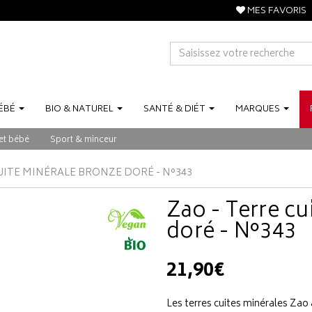
MES FAVORIS
ÉBÉ
BIO
&
NATUREL
SANTÉ
&
DIÉT
MARQUES
et bébé
Sport & minceur
UITE MINÉRALE BRONZE DORÉ - N°343
Zao - Terre cu
doré - N°343
21,90€
Les terres cuites minérales Zao