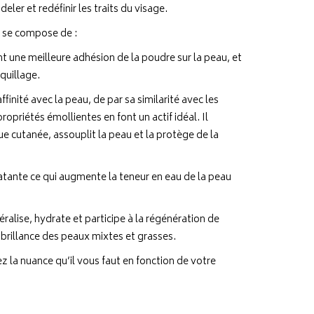
er et redéfinir les traits du visage.
 se compose de :
 une meilleure adhésion de la poudre sur la peau, et
quillage.
finité avec la peau, de par sa similarité avec les
propriétés émollientes en font un actif idéal. Il
que cutanée, assouplit la peau et la protège de la
ydratante ce qui augmente la teneur en eau de la peau
alise, hydrate et participe à la régénération de
 brillance des peaux mixtes et grasses.
z la nuance qu’il vous faut en fonction de votre