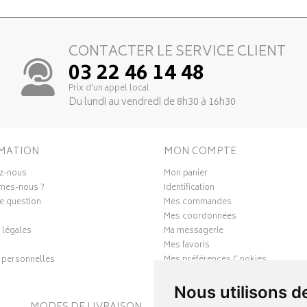
CONTACTER LE SERVICE CLIENT
03 22 46 14 48
Prix d’un appel local
Du lundi au vendredi de 8h30 à 16h30
MATION
MON COMPTE
z-nous
Mon panier
mes-nous ?
Identification
e question
Mes commandes
Mes coordonnées
 légales
Ma messagerie
Mes favoris
personnelles
Mes préférences Cookies
Nous utilisons d