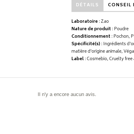
DÉTAILS
CONSEIL 
Laboratoire
:
Zao
Nature de produit
: Poudre
Conditionnement
: Pochon, P
Spécificité(s)
: Ingrédients d'o
matière d'origine animale, Vég
Label
: Cosmebio, Cruelty free
Il n'y a encore aucun avis.