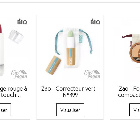
ge rouge à
Zao - Correcteur vert -
Zao - Fo
 touch...
N°499
compact t
iser
Visualiser
Vis