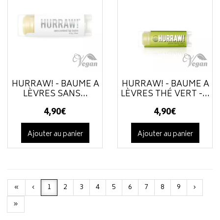
HURRAW! - BAUME À
HURRAW! - BAUME À
LÈVRES SANS...
LÈVRES THÉ VERT -...
4
,
90
€
4
,
90
€
Ajouter au panier
Ajouter au panier
«
‹
1
2
3
4
5
6
7
8
9
›
»