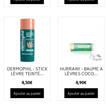
DERMOPHIL - STICK
HURRAW! - BAUME À
LÈVRE TEINTÉ...
LÈVRES COCO...
4
,
50
€
4
,
90
€
Ajouter au panier
Ajouter au panier