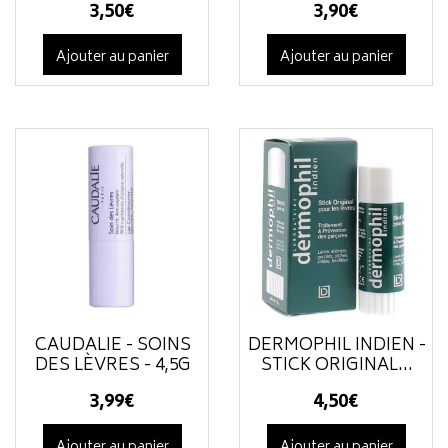
3
,
50
€
3
,
90
€
Ajouter au panier
Ajouter au panier
CAUDALIE - SOINS
DERMOPHIL INDIEN -
DES LÈVRES - 4,5G
STICK ORIGINAL...
3
,
99
€
4
,
50
€
Ajouter au panier
Ajouter au panier