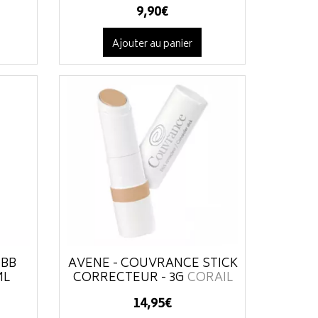
9
,
90
€
Ajouter au panier
 BB
AVÈNE - COUVRANCE STICK
ML
CORRECTEUR - 3G
CORAIL
14
,
95
€