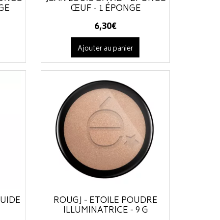
NGE
ŒUF - 1 ÉPONGE
6
,
30
€
Ajouter au panier
QUIDE
ROUGJ - ETOILE POUDRE
ILLUMINATRICE - 9 G