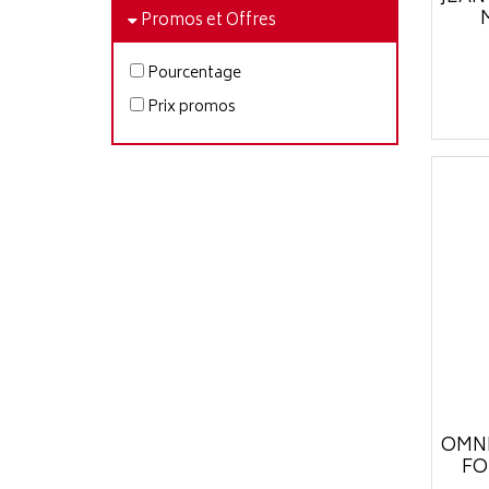
Promos et Offres
Pourcentage
Prix promos
OMNI
FO