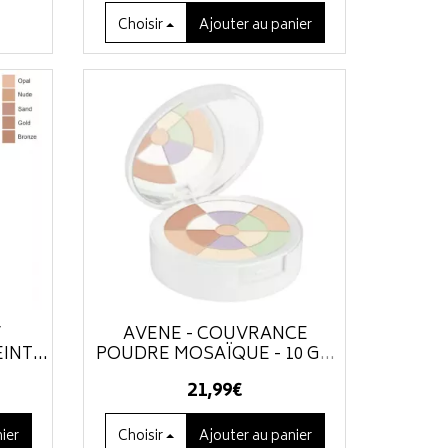
Choisir
Ajouter
au panier
V
AVÈNE - COUVRANCE
INT...
POUDRE MOSAÏQUE - 10 G
...
21
,
99
€
ier
Choisir
Ajouter
au panier