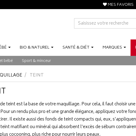
MES FAVORIS
ÉBÉ
BIO
&
NATUREL
SANTÉ
&
DIÉT
MARQUES
et bébé
Sport & minceur
QUILLAGE
TEINT
NT
de teint est la base de votre maquillage. Pour cela, il faut choisir un
 Pour un rendu plus pro et une grande élégance, appliquez votre fond
tirer. Il existe aussi des fonds de teint compacts qui, eux, s’appliq
teint matifiant ou minéral qui absorbent l’excès de sébum contraire
plus cocooning, plus riche pour nourrir leurs peaux.