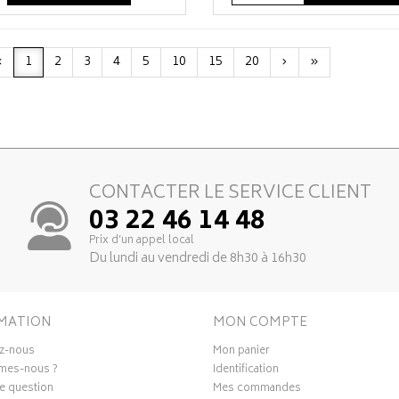
‹
1
2
3
4
5
10
15
20
›
»
CONTACTER LE SERVICE CLIENT
03 22 46 14 48
Prix d’un appel local
Du lundi au vendredi de 8h30 à 16h30
MATION
MON COMPTE
z-nous
Mon panier
mes-nous ?
Identification
e question
Mes commandes