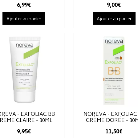
6
,
99
€
9
,
00
€
Ajouter au panier
Ajouter au panier
REVA - EXFOLIAC BB
NOREVA - EXFOLIAC
RÈME CLAIRE - 30ML
CRÈME DORÉE - 30
9
,
95
€
11
,
50
€