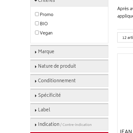
Critères
Après a
Promo
applique
BIO
Vegan
Marque
Nature de produit
Conditionnement
Spécificité
Label
Indication
/ Contre-indication
JEAN