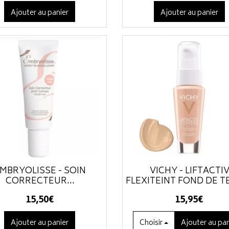
Ajouter au panier
Ajouter au panier
MBRYOLISSE - SOIN
VICHY - LIFTACTI
CORRECTEUR...
FLEXITEINT FOND DE TE
15
,
50
€
15
,
95
€
Ajouter au panier
Choisir
Ajouter
au pan