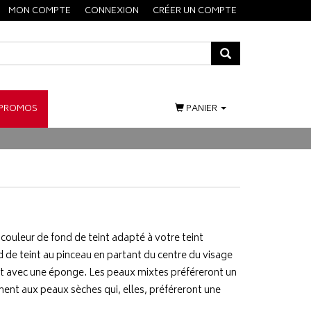
MON COMPTE
CONNEXION
CRÉER UN COMPTE
PROMOS
PANIER
e couleur de fond de teint adapté à votre teint
 de teint au pinceau en partant du centre du visage
uent avec une éponge. Les peaux mixtes préféreront un
ment aux peaux sèches qui, elles, préféreront une