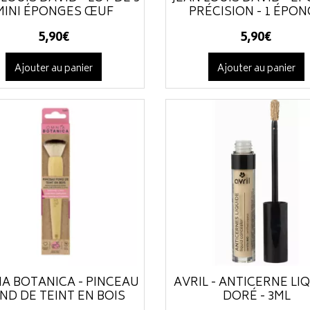
MINI ÉPONGES ŒUF
PRÉCISION - 1 ÉPO
5
,
90
€
5
,
90
€
Ajouter au panier
Ajouter au panier
A BOTANICA - PINCEAU
AVRIL - ANTICERNE LI
ND DE TEINT EN BOIS
DORÉ - 3ML