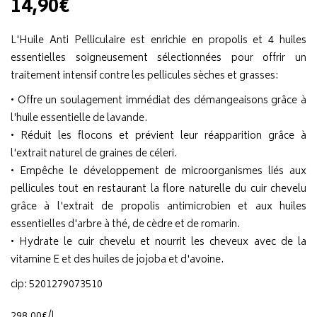
14,90€
L'Huile Anti Pelliculaire est enrichie en propolis et 4 huiles
essentielles soigneusement sélectionnées pour offrir un
traitement intensif contre les pellicules sèches et grasses:
• Offre un soulagement immédiat des démangeaisons grâce à
l'huile essentielle de lavande.
• Réduit les flocons et prévient leur réapparition grâce à
l'extrait naturel de graines de céleri.
• Empêche le développement de microorganismes liés aux
pellicules tout en restaurant la flore naturelle du cuir chevelu
grâce à l'extrait de propolis antimicrobien et aux huiles
essentielles d'arbre à thé, de cèdre et de romarin.
• Hydrate le cuir chevelu et nourrit les cheveux avec de la
vitamine E et des huiles de jojoba et d'avoine.
cip: 5201279073510
298
,
00
€
/
l.