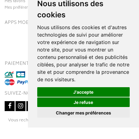
Mes favoris
Nous utilisons des
Mes préférences Cookies
cookies
APPS MOBILES
Nous utilisons des cookies et d'autres
technologies de suivi pour améliorer
votre expérience de navigation sur
notre site, pour vous montrer un
contenu personnalisé et des publicités
PAIEMENT SÉCURISÉ
MODES DE LIVRAISON
ciblées, pour analyser le trafic de notre
site et pour comprendre la provenance
de nos visiteurs.
J'accepte
SUIVEZ-NOUS SUR
Je refuse
Changer mes préférences
Posez une question
Vous recherchez un médicament ? Découvrez la pharmacie en
à votre conseiller
ligne Pharmaleo.fr
© 2016-2026
SOOPUR
– Tous droits réservés
–
Apotekisto,
parapharmacie en ligne