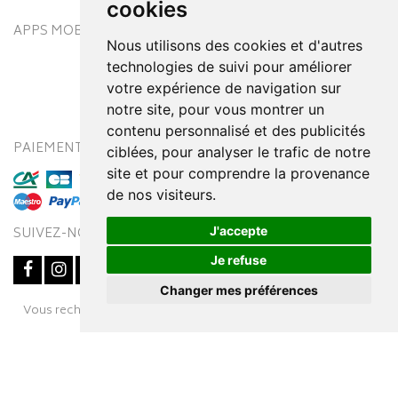
cookies
APPS MOBILES
Nous utilisons des cookies et d'autres
technologies de suivi pour améliorer
votre expérience de navigation sur
notre site, pour vous montrer un
contenu personnalisé et des publicités
PAIEMENT SÉCURISÉ
MODES DE LIVRAISON
ciblées, pour analyser le trafic de notre
site et pour comprendre la provenance
de nos visiteurs.
J'accepte
SUIVEZ-NOUS SUR
Je refuse
Changer mes préférences
Posez une question
Vous recherchez un médicament ? Découvrez la pharmacie en
à votre conseiller
ligne Pharmaleo.fr
© 2016-2026
SOOPUR
– Tous droits réservés
–
Apotekisto,
parapharmacie en ligne