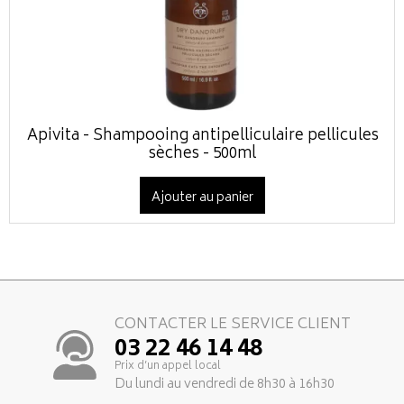
Apivita - Shampooing antipelliculaire pellicules
sèches - 500ml
Ajouter au panier
CONTACTER LE SERVICE CLIENT
03 22 46 14 48
Prix d’un appel local
Du lundi au vendredi de 8h30 à 16h30