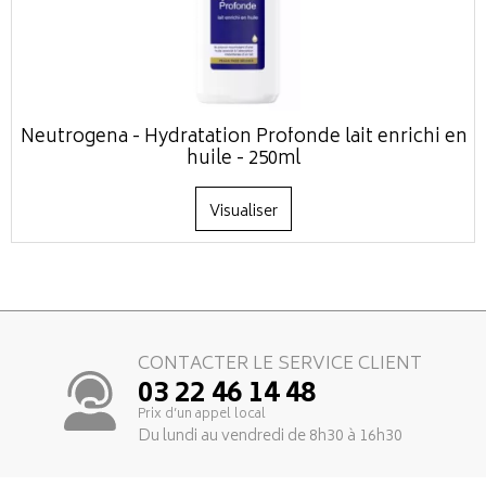
Neutrogena - Hydratation Profonde lait enrichi en
huile - 250ml
Visualiser
CONTACTER LE SERVICE CLIENT
03 22 46 14 48
Prix d’un appel local
Du lundi au vendredi de 8h30 à 16h30