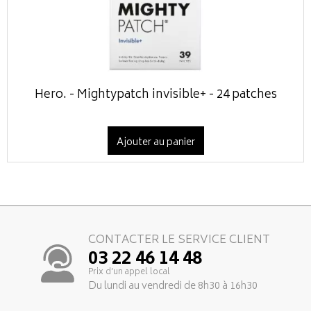
Hero. - Mightypatch invisible+ - 24 patches
Ajouter au panier
CONTACTER LE SERVICE CLIENT
03 22 46 14 48
Prix d’un appel local
Du lundi au vendredi de 8h30 à 16h30