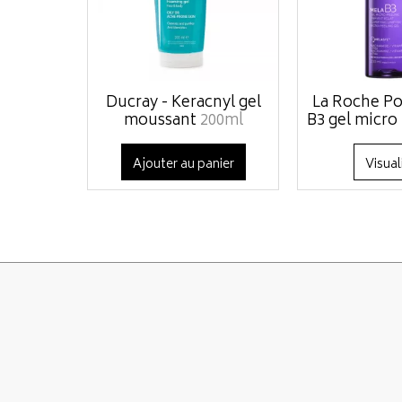
Ducray - Keracnyl gel
La Roche Po
moussant
200ml
B3 gel micro 
Ajouter au panier
Visual