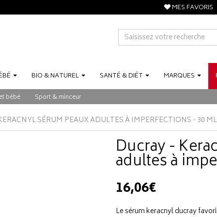
MES FAVORIS
ÉBÉ
BIO
&
NATUREL
SANTÉ
&
DIÉT
MARQUES
et bébé
Sport & minceur
KERACNYL SÉRUM PEAUX ADULTES À IMPERFECTIONS - 30 ML
Ducray - Kera
adultes à impe
16,06€
Le sérum keracnyl ducray favor