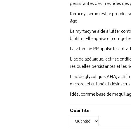
persistantes des 1res rides des
Keracnyl sérum est le premier so
âge.
La myrtacyne aide à lutter contr
biofilm. Elle apaise et corrige l
La vitamine PP apaise les irritat
L'acide azélaïque, actif scienti
résiduelles persistantes et les r
L'acide glycolique, AHA, actif r
microrelief cutané et désinscrus
Idéal comme base de maquillag
Quantité