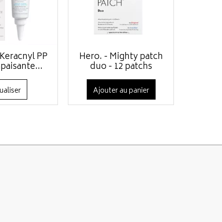
 Keracnyl PP
Hero. - Mighty patch
paisante...
duo - 12 patchs
ualiser
Ajouter au panier