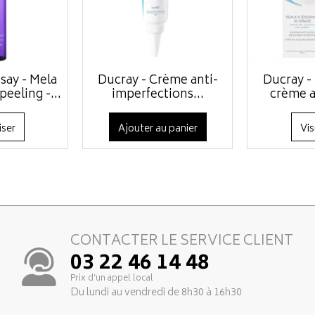
say - Mela
Ducray - Crème anti-
Ducray -
peeling -...
imperfections...
crème a
iser
Ajouter au panier
Vis
CONTACTER LE SERVICE CLIENT
03 22 46 14 48
Prix d’un appel local
Du lundi au vendredi de 8h30 à 16h30