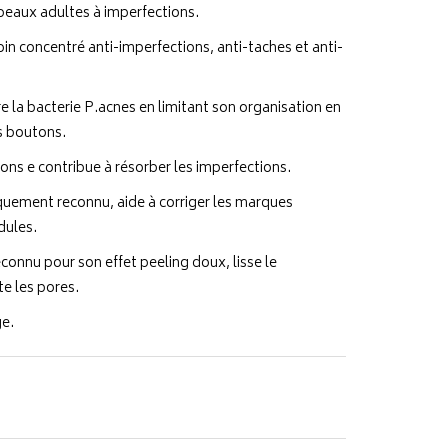
 peaux adultes à imperfections.
in concentré anti-imperfections, anti-taches et anti-
e la bacterie P.acnes en limitant son organisation en
es boutons.
ions e contribue à résorber les imperfections.
fiquement reconnu, aide à corriger les marques
idules.
econnu pour son effet peeling doux, lisse le
te les pores.
e.