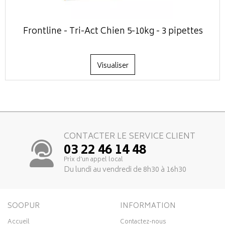
Frontline - Tri-Act Chien 5-10kg - 3 pipettes
Visualiser
CONTACTER LE SERVICE CLIENT
03 22 46 14 48
Prix d’un appel local
Du lundi au vendredi de 8h30 à 16h30
SOOPUR
INFORMATION
Accueil
Contactez-nous