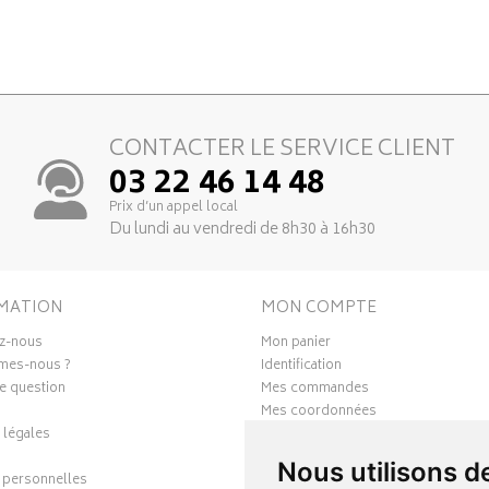
CONTACTER LE SERVICE CLIENT
03 22 46 14 48
Prix d’un appel local
Du lundi au vendredi de 8h30 à 16h30
MATION
MON COMPTE
z-nous
Mon panier
mes-nous ?
Identification
e question
Mes commandes
Mes coordonnées
 légales
Ma messagerie
Mes favoris
Nous utilisons d
personnelles
Mes préférences Cookies