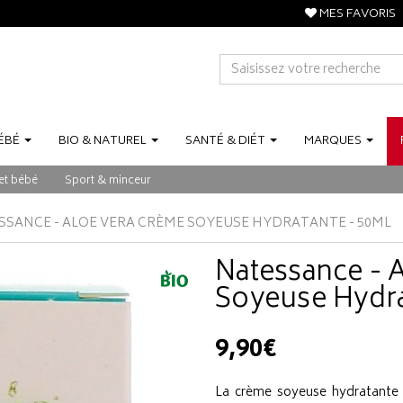
MES FAVORIS
ÉBÉ
BIO
&
NATUREL
SANTÉ
&
DIÉT
MARQUES
et bébé
Sport & minceur
SSANCE - ALOE VERA CRÈME SOYEUSE HYDRATANTE - 50ML
Natessance - 
Soyeuse Hydra
9,90€
La crème soyeuse hydratante 