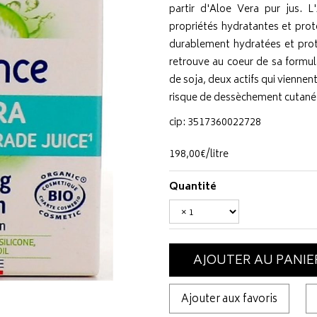
partir d'Aloe Vera pur jus. 
propriétés hydratantes et prot
durablement hydratées et prot
retrouve au coeur de sa formula
de soja, deux actifs qui viennent
risque de dessèchement cutané
cip: 3517360022728
198
,
00
€
/
litre
Quantité
AJOUTER AU PANIE
Ajouter aux favoris