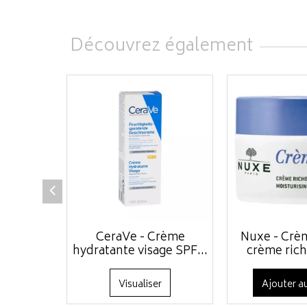
Découvrez également
CeraVe - Crème
Nuxe - Crèm
hydratante visage SPF...
crème riche
Visualiser
Ajouter au