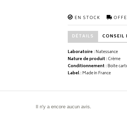
EN STOCK
OFFE
DÉTAILS
CONSEIL 
Laboratoire
:
Natessance
Nature de produit
: Crème
Conditionnement
: Boite cart
Label
: Made in France
Il n'y a encore aucun avis.