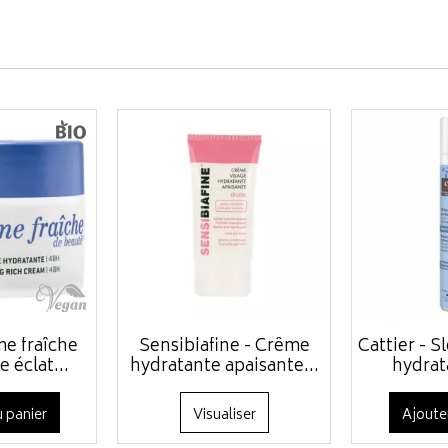
e fraîche
Sensibiafine - Crême
Cattier - 
 éclat...
hydratante apaisante...
hydrata
 panier
Visualiser
Ajoute