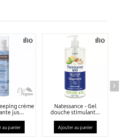
Sleeping crème
Natessance - Gel
Na
nte jus...
douche stimulant...
Shampo
r au panier
Ajouter au panier
Ajo